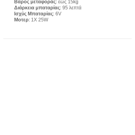
Βάρος
μεταφοράς
: εώς 15kg
Διάρκεια
μπαταρίας
: 95 λεπτά
Ισχύς
Μπαταρίας
: 6V
Mοτερ
: 1X 25W