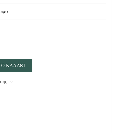
σιμο
οσης