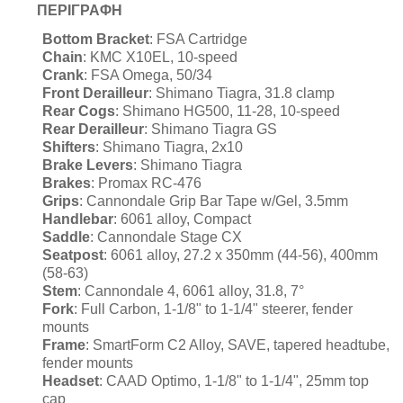
ΠΕΡΙΓΡΑΦΗ
Bottom
Bracket
:
FSA Cartridge
Chain
:
KMC X10EL, 10-speed
Crank
:
FSA Omega, 50/34
Front
Derailleur
:
Shimano Tiagra, 31.8 clamp
Rear
Cogs
:
Shimano HG500, 11-28, 10-speed
Rear Derailleur
:
Shimano Tiagra GS
Shifters
:
Shimano Tiagra, 2x10
Brake
Levers
:
Shimano Tiagra
Brakes
:
Promax RC-476
Grips
:
Cannondale Grip Bar Tape w/Gel, 3.5mm
Handlebar
:
6061 alloy, Compact
Saddle
:
Cannondale Stage CX
Seatpost
:
6061 alloy, 27.2 x 350mm (44-56), 400mm
(58-63)
Stem
:
Cannondale 4, 6061 alloy, 31.8, 7°
Fork
:
Full Carbon, 1-1/8" to 1-1/4" steerer, fender
mounts
Frame
:
SmartForm C2 Alloy, SAVE, tapered headtube,
fender mounts
Headset
:
CAAD Optimo, 1-1/8" to 1-1/4", 25mm top
cap