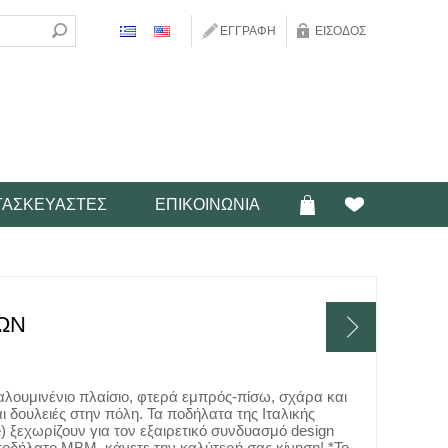
ΕΓΓΡΑΦΉ
ΕΊΣΟΔΟΣ
ΤΑΣΚΕΥΑΣΤΈΣ
ΕΠΙΚΟΙΝΩΝΊΑ
ΤΩΝ
αλουμινένιο πλαίσιο, φτερά εμπρός-πίσω, σχάρα και
αι δουλειές στην πόλη. Τα ποδήλατα της Ιταλικής
 ξεχωρίζουν για τον εξαιρετικό συνδυασμό design
ποδήλατο MBM, κάνετε την καλύτερή σας κίνηση! *Το