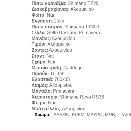
Πίσω γρανάζια:
Shimano TZ20
Δισκοβραχίονας:
Αλουμινίου
Φώτα
:
Ναι
Εγγύηση
:
2 έτη
Πίσω σασμάν:
Shimano TY300
Σέλλα
:
Selle Bassano Primavera
Μανέτες
:
Αλουμινίου
Τιμόνι
:
Αλουμινίου
Ζάντες
:
Αλουμινίου
Σταντ
:
Ναι
Σχάρα
:
Ναι
Μεσαία τριβή
:
Cartdrige
Πιρούνι
:
Hi-Ten
Ελαστικά
:
700x35
Λαιμός
:
Αλουμινίου
Μοντέλο
:
Primavera
Χειριστήρια
:
Shimano Revo RS36
Φτερά
:
Ναι
Ντίζα σέλλας
:
Αλουμινίου
Χρώμα
: ΓΑΛΑΖΙΟ, ΚΡΕΜ, ΜΑΥΡΟ, ΜΩΒ, ΠΡΑΣ