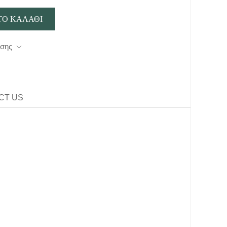
οσης
CT US