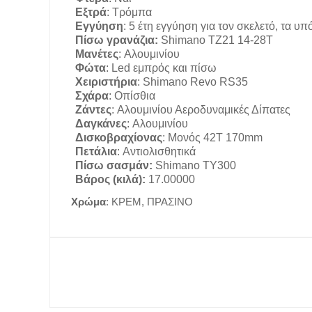
Εξτρά
:
Τρόμπα
Εγγύηση
:
5 έτη εγγύηση για τον σκελετό, τα υ
Πίσω γρανάζια:
Shimano TZ21 14-28T
Μανέτες
:
Αλουμινίου
Φώτα
:
Led εμπρός και πίσω
Χειριστήρια
:
Shimano Revo RS35
Σχάρα
:
Οπίσθια
Ζάντες
:
Αλουμινίου Αεροδυναμικές Δίπατες
Δαγκάνες
:
Αλουμινίου
Δισκοβραχίονας
:
Μονός 42Τ 170mm
Πετάλια
:
Αντιολισθητικά
Πίσω σασμάν:
Shimano TY300
Βάρος (κιλά):
17.00000
Χρώμα
: ΚΡΕΜ, ΠΡΑΣΙΝΟ