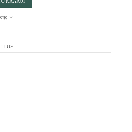
οσης
CT US